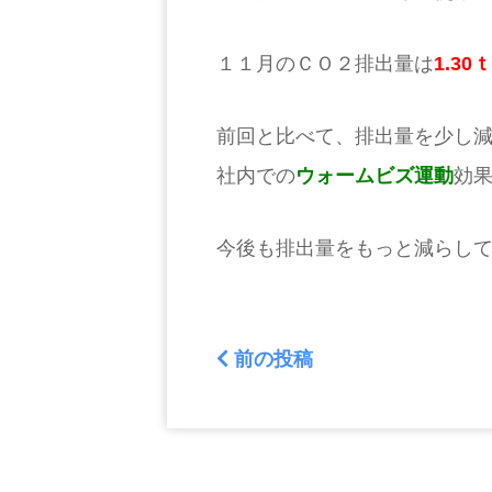
１１月のＣＯ２排出量は
1.30
ｔ
前回と比べて、排出量を少し
社内での
ウォームビズ運動
効
今後も排出量をもっと減らし
前の投稿