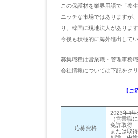
この保護材を業界用語で「養
ニッチな市場ではありますが、
り、韓国に現地法人がありま
今後も積極的に海外進出して
募集職種は営業職・管理事務
会社情報については下記をク
【ご
2023年
（営業職に
免許取得
応募資格
または取得
別途、中途