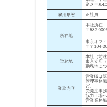
※メールに
雇用形態
正社員
本社所在
〒532-0
所在地
東京オフィ
〒〒104-
本社（前述
勤務地
東京支店（
勤務地につ
営業職は既
管理事務職
ど。
業務内容
受発注事務
協力工場へ
営業業務職