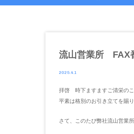
流山営業所 FA
2025.4.1
拝啓 時下ますますご清栄の
平素は格別のお引き立てを賜
さて、このたび弊社流山営業所