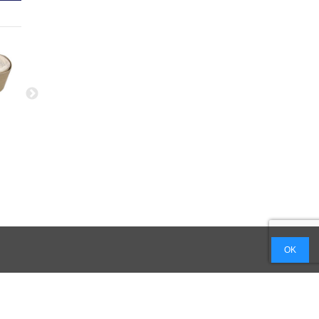
パルプボード3×6
養生くん
メガボ
OK