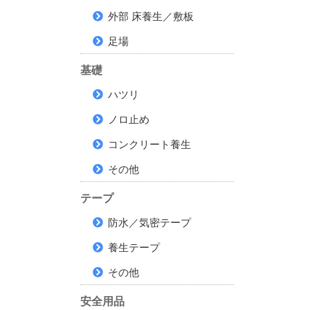
外部 床養生／敷板
足場
基礎
ハツリ
ノロ止め
コンクリート養生
その他
テープ
防水／気密テープ
養生テープ
その他
安全用品