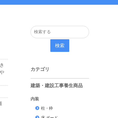
検索
き
カテゴリ
や
建築・建設工事養生商品
内装
搬
柱・枠
床 ボード