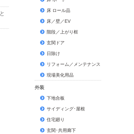
床 ロール品
と
床／壁／EV
階段／上がり框
玄関ドア
日除け
リフォーム／メンテナンス
現場美化用品
外装
下地合板
サイディング･屋根
住宅廻り
玄関･共用廊下