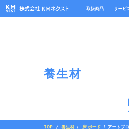
取扱商品
サービ
養生材
TOP
養生材
床 ボード
アートプ