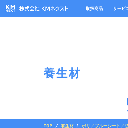
取扱商品
サービ
養生材
TOP
養生材
ポリ／ブルーシート／