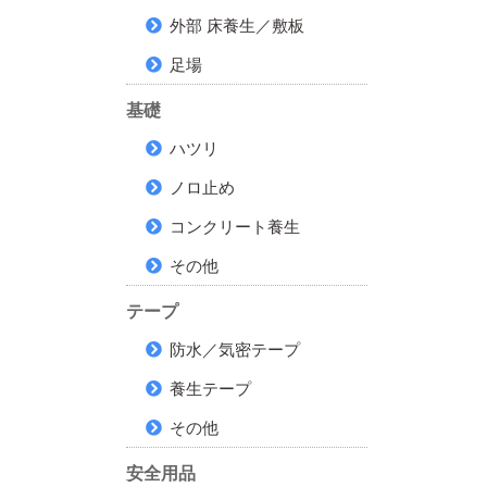
外部 床養生／敷板
足場
基礎
ハツリ
ノロ止め
コンクリート養生
その他
テープ
防水／気密テープ
養生テープ
その他
安全用品