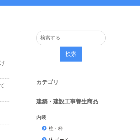
検索
け
カテゴリ
て
建築・建設工事養生商品
内装
柱・枠
床 ボード