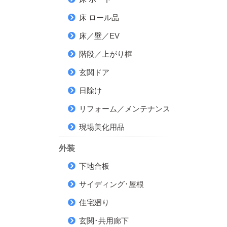
床 ロール品
床／壁／EV
階段／上がり框
玄関ドア
日除け
リフォーム／メンテナンス
現場美化用品
外装
下地合板
サイディング･屋根
住宅廻り
玄関･共用廊下