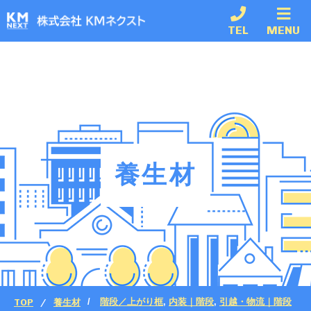
TEL
MENU
養生材
TOP
養生材
階段／上がり框
,
内装｜階段
,
引越・物流｜階段