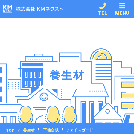
TEL
MENU
養生材
TOP
養生材
下地合板
フェイスガード