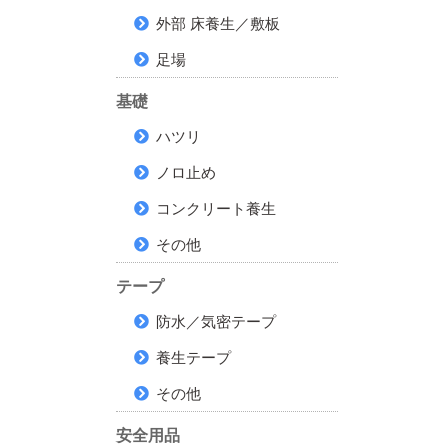
外部 床養生／敷板
足場
基礎
ハツリ
ノロ止め
コンクリート養生
その他
テープ
防水／気密テープ
養生テープ
その他
安全用品