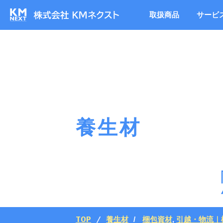
取扱商品
サービ
養生材
TOP
養生材
梱包資材
,
引越・物流｜