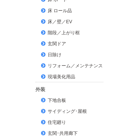
床 ロール品
床／壁／EV
階段／上がり框
玄関ドア
日除け
リフォーム／メンテナンス
現場美化用品
外装
下地合板
サイディング･屋根
住宅廻り
玄関･共用廊下