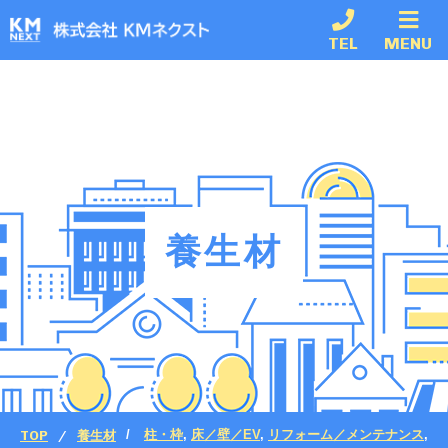
TEL
MENU
養生材
TOP
養生材
柱・枠
,
床／壁／EV
,
リフォーム／メンテナンス
,
内