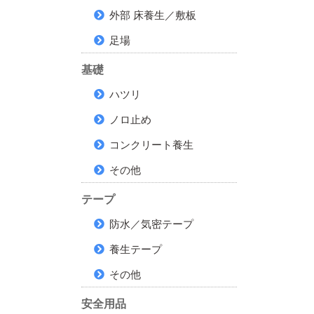
外部 床養生／敷板
足場
基礎
ハツリ
ノロ止め
コンクリート養生
その他
テープ
防水／気密テープ
養生テープ
その他
安全用品