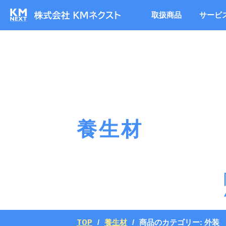
取扱商品
サービ
養生材
TOP
養生材
商品のカテゴリー:
外装