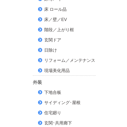
床 ロール品
床／壁／EV
階段／上がり框
玄関ドア
日除け
リフォーム／メンテナンス
現場美化用品
外装
下地合板
サイディング･屋根
住宅廻り
玄関･共用廊下