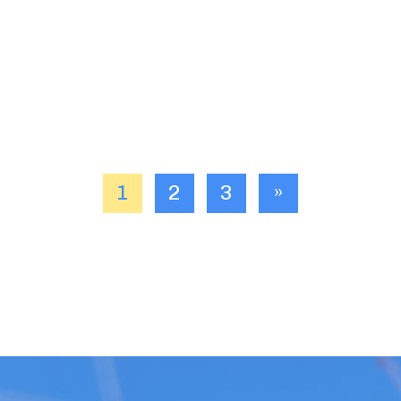
1
2
3
»