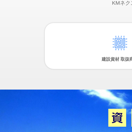
KMネ
建設資材 取扱