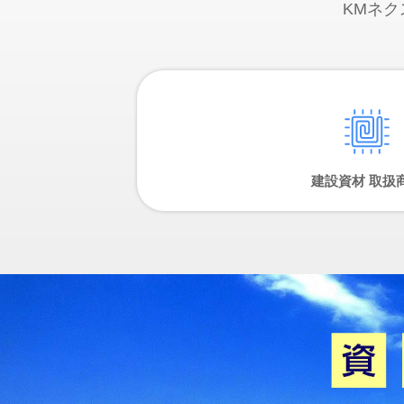
KMネ
建設資材 取扱