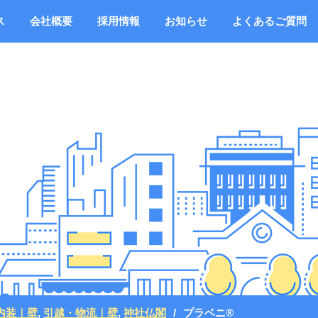
ス
会社概要
採用情報
お知らせ
よくあるご質問
内装｜壁
,
引越・物流｜壁
,
神社仏閣
プラベニ®