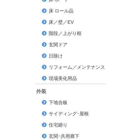
床 ロール品
床／壁／EV
階段／上がり框
玄関ドア
日除け
リフォーム／メンテナンス
現場美化用品
外装
下地合板
サイディング･屋根
住宅廻り
玄関･共用廊下