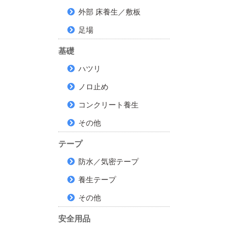
外部 床養生／敷板
足場
基礎
ハツリ
ノロ止め
コンクリート養生
その他
テープ
防水／気密テープ
養生テープ
その他
安全用品