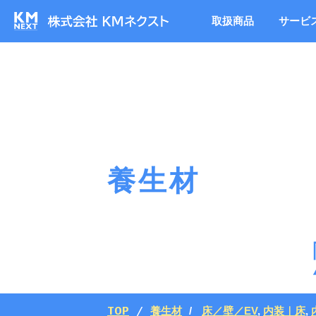
取扱商品
サービ
養生材
TOP
養生材
床／壁／EV
,
内装｜床
,