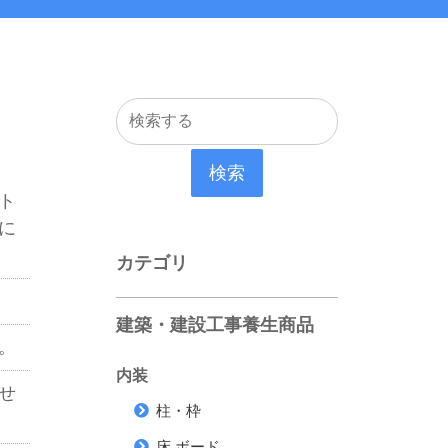
検索
ト
に
カテゴリ
建築・建設工事養生商品
。
内装
せ
柱・枠
床 ボード