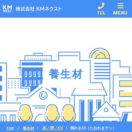
TEL
MENU
養生材
TOP
養生材
床／壁／EV
倒れま10（たおれまテン）